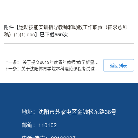
附件【
运动技能实训指导教师和助教工作职责（征求意见
稿）(1)(1).doc
】已下载
550
次
上一条：
关于提交2019年度青年教师“教学新星”评选材料的通知
返回列表
下一条：
关于沈阳体育学院本科理论课程考试试题库补充建设的通知
地址：沈阳市苏家屯区金钱松东路36号
邮编：110102
电话/传真：89166637